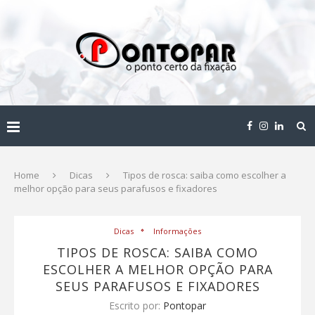
Home
Dicas
Tipos de rosca: saiba como escolher a
melhor opção para seus parafusos e fixadores
Dicas
Informações
TIPOS DE ROSCA: SAIBA COMO
ESCOLHER A MELHOR OPÇÃO PARA
SEUS PARAFUSOS E FIXADORES
Escrito por:
Pontopar