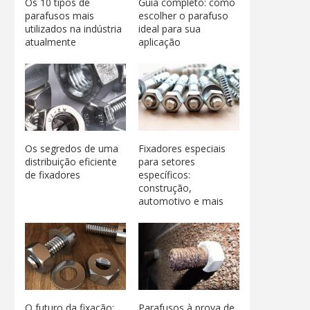
Os 10 tipos de
Guia completo: como
parafusos mais
escolher o parafuso
utilizados na indústria
ideal para sua
atualmente
aplicação
Os segredos de uma
Fixadores especiais
distribuição eficiente
para setores
de fixadores
específicos:
construção,
automotivo e mais
O futuro da fixação:
Parafusos à prova de